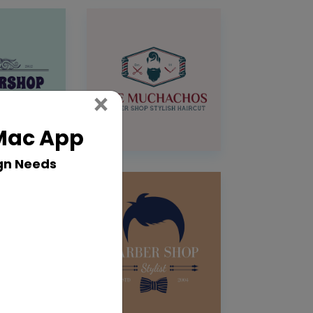
Close
×
 Mac App
gn Needs