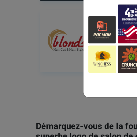
Démarquez-vous de la fou
superbe logo de salon de 