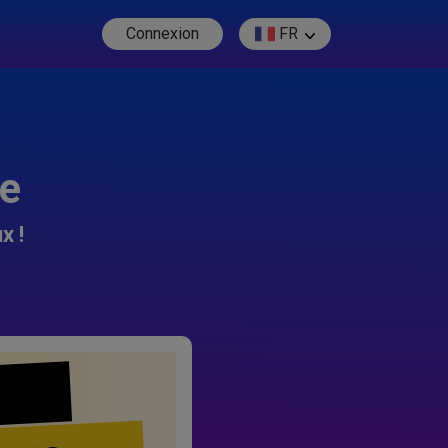
Connexion
FR
re
x !