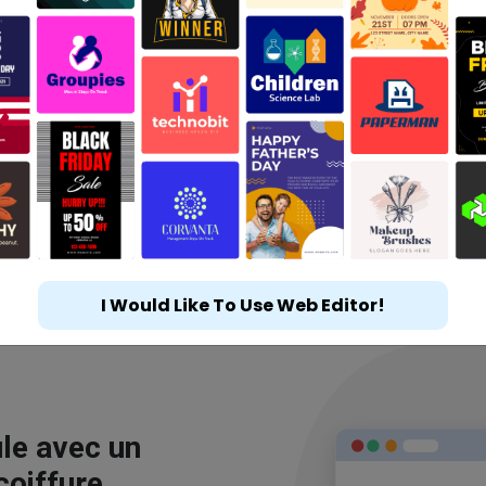
I Would Like To Use Web Editor!
le avec un
coiffure