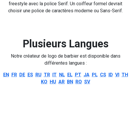
freestyle avec la police Serif. Un coiffeur formel devrait
choisir une police de caractères moderne ou Sans-Serif.
Plusieurs Langues
Notre créateur de logo de barbier est disponible dans
différentes langues :
EN
FR
DE
ES
RU
TR
IT
NL
EL
PT
JA
PL
CS
ID
VI
TH
KO
HU
AR
BN
RO
SV