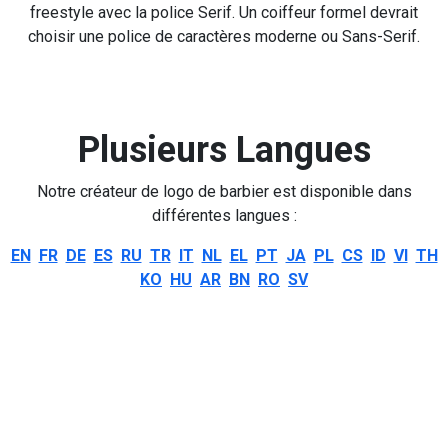
freestyle avec la police Serif. Un coiffeur formel devrait
choisir une police de caractères moderne ou Sans-Serif.
Plusieurs Langues
Notre créateur de logo de barbier est disponible dans
différentes langues :
EN
FR
DE
ES
RU
TR
IT
NL
EL
PT
JA
PL
CS
ID
VI
TH
KO
HU
AR
BN
RO
SV