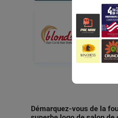
Démarquez-vous de la fou
superbe logo de salon de 