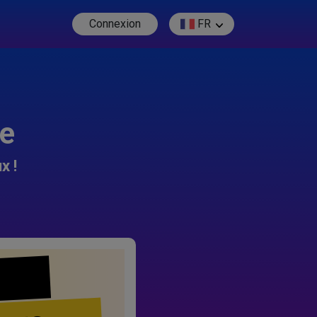
Connexion
FR
re
x !