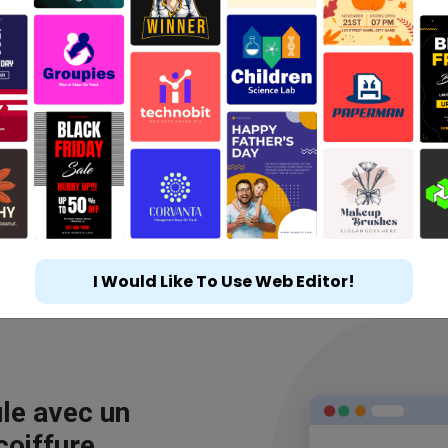
I Would Like To Use Web Editor!
le avec un
coiffure