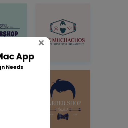
Close
×
 Mac App
gn Needs