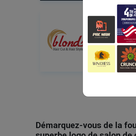
Démarquez-vous de la fou
superbe logo de salon de 