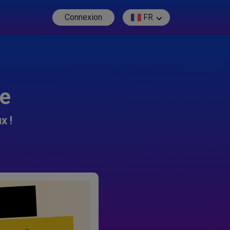
Connexion
FR
re
x !