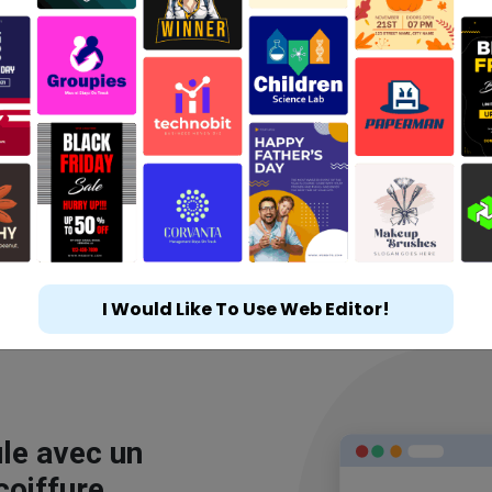
I Would Like To Use Web Editor!
le avec un
coiffure