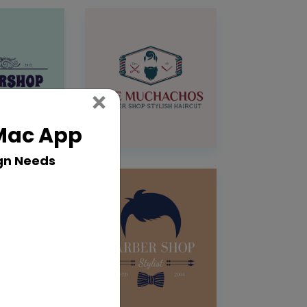
Close
×
 Mac App
gn Needs