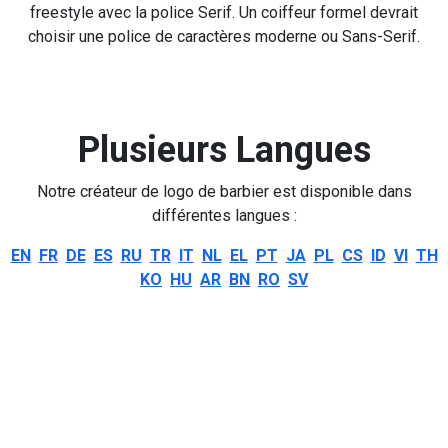
freestyle avec la police Serif. Un coiffeur formel devrait
choisir une police de caractères moderne ou Sans-Serif.
Plusieurs Langues
Notre créateur de logo de barbier est disponible dans
différentes langues :
EN
FR
DE
ES
RU
TR
IT
NL
EL
PT
JA
PL
CS
ID
VI
TH
KO
HU
AR
BN
RO
SV