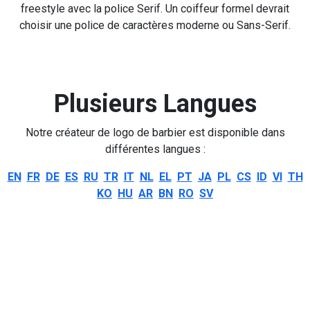
freestyle avec la police Serif. Un coiffeur formel devrait
choisir une police de caractères moderne ou Sans-Serif.
Plusieurs Langues
Notre créateur de logo de barbier est disponible dans
différentes langues :
EN
FR
DE
ES
RU
TR
IT
NL
EL
PT
JA
PL
CS
ID
VI
TH
KO
HU
AR
BN
RO
SV