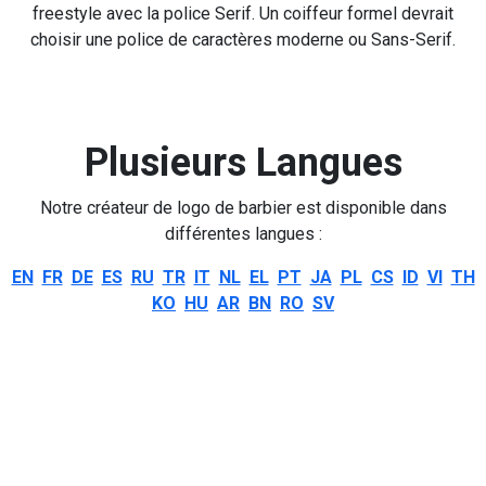
freestyle avec la police Serif. Un coiffeur formel devrait
choisir une police de caractères moderne ou Sans-Serif.
Plusieurs Langues
Notre créateur de logo de barbier est disponible dans
différentes langues :
EN
FR
DE
ES
RU
TR
IT
NL
EL
PT
JA
PL
CS
ID
VI
TH
KO
HU
AR
BN
RO
SV