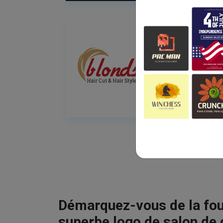
Démarquez-vous de la fou
superbe logo de salon de 