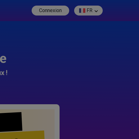
Connexion
FR
re
x !