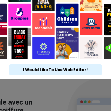
I Would Like To Use Web Editor!
le avec un
coiffure