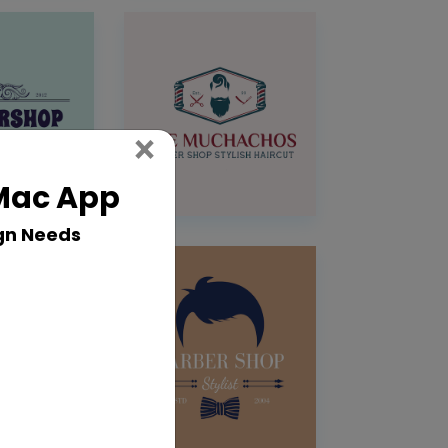
Close
×
 Mac App
gn Needs