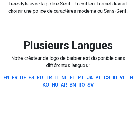
freestyle avec la police Serif. Un coiffeur formel devrait
choisir une police de caractères moderne ou Sans-Serif.
Plusieurs Langues
Notre créateur de logo de barbier est disponible dans
différentes langues :
EN
FR
DE
ES
RU
TR
IT
NL
EL
PT
JA
PL
CS
ID
VI
TH
KO
HU
AR
BN
RO
SV