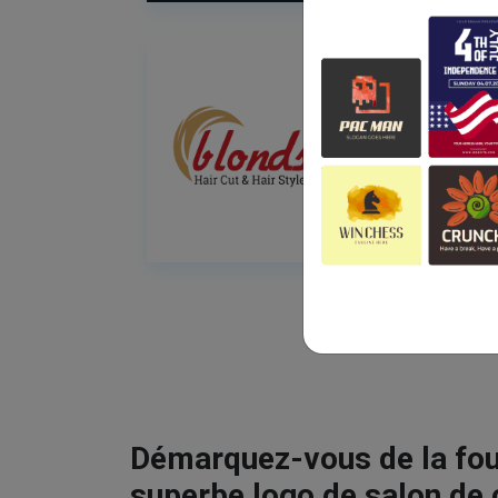
Démarquez-vous de la fou
superbe logo de salon de 