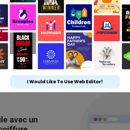
I Would Like To Use Web Editor!
le avec un
coiffure