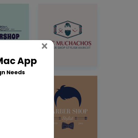
Close
×
 Mac App
gn Needs