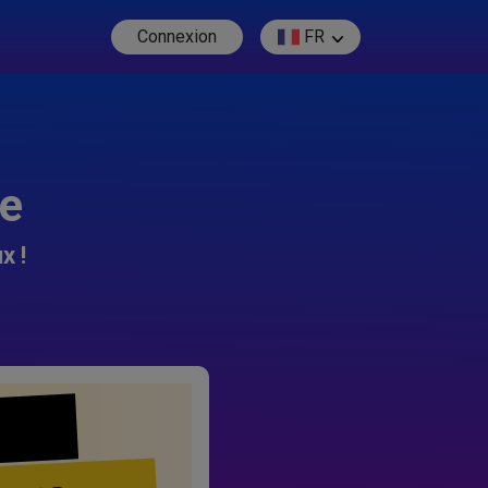
Connexion
FR
re
x !