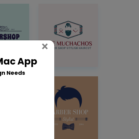
Close
×
 Mac App
gn Needs