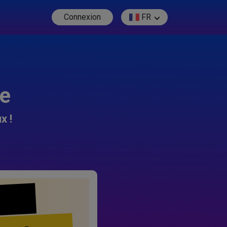
Connexion
FR
re
x !