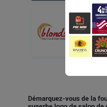
Démarquez-vous de la fou
superbe logo de salon de 