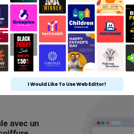
I Would Like To Use Web Editor!
le avec un
coiffure