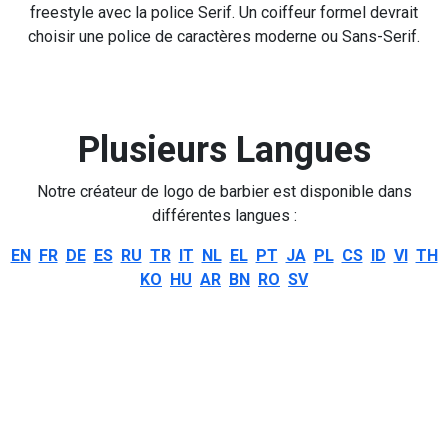
freestyle avec la police Serif. Un coiffeur formel devrait
choisir une police de caractères moderne ou Sans-Serif.
Plusieurs Langues
Notre créateur de logo de barbier est disponible dans
différentes langues :
EN
FR
DE
ES
RU
TR
IT
NL
EL
PT
JA
PL
CS
ID
VI
TH
KO
HU
AR
BN
RO
SV