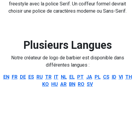
freestyle avec la police Serif. Un coiffeur formel devrait
choisir une police de caractères moderne ou Sans-Serif.
Plusieurs Langues
Notre créateur de logo de barbier est disponible dans
différentes langues :
EN
FR
DE
ES
RU
TR
IT
NL
EL
PT
JA
PL
CS
ID
VI
TH
KO
HU
AR
BN
RO
SV