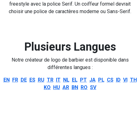
freestyle avec la police Serif. Un coiffeur formel devrait
choisir une police de caractères moderne ou Sans-Serif.
Plusieurs Langues
Notre créateur de logo de barbier est disponible dans
différentes langues :
EN
FR
DE
ES
RU
TR
IT
NL
EL
PT
JA
PL
CS
ID
VI
TH
KO
HU
AR
BN
RO
SV