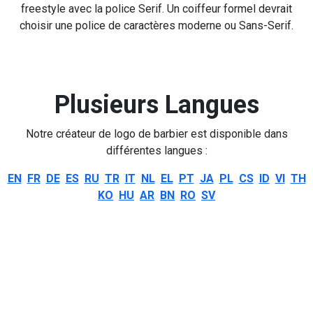
freestyle avec la police Serif. Un coiffeur formel devrait
choisir une police de caractères moderne ou Sans-Serif.
Plusieurs Langues
Notre créateur de logo de barbier est disponible dans
différentes langues :
EN
FR
DE
ES
RU
TR
IT
NL
EL
PT
JA
PL
CS
ID
VI
TH
KO
HU
AR
BN
RO
SV