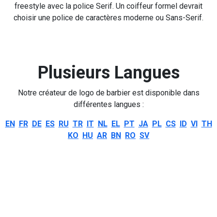
freestyle avec la police Serif. Un coiffeur formel devrait
choisir une police de caractères moderne ou Sans-Serif.
Plusieurs Langues
Notre créateur de logo de barbier est disponible dans
différentes langues :
EN
FR
DE
ES
RU
TR
IT
NL
EL
PT
JA
PL
CS
ID
VI
TH
KO
HU
AR
BN
RO
SV