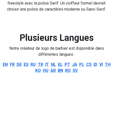
freestyle avec la police Serif. Un coiffeur formel devrait
choisir une police de caractères moderne ou Sans-Serif.
Plusieurs Langues
Notre créateur de logo de barbier est disponible dans
différentes langues :
EN
FR
DE
ES
RU
TR
IT
NL
EL
PT
JA
PL
CS
ID
VI
TH
KO
HU
AR
BN
RO
SV