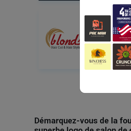
Démarquez-vous de la fou
superbe logo de salon de 