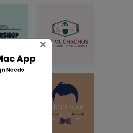
Close
×
 Mac App
gn Needs