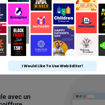
I Would Like To Use Web Editor!
le avec un
coiffure