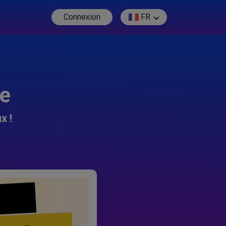
Connexion
FR
re
x !