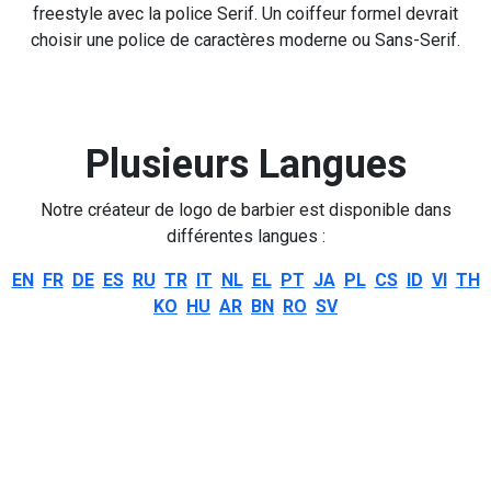
freestyle avec la police Serif. Un coiffeur formel devrait
choisir une police de caractères moderne ou Sans-Serif.
Plusieurs Langues
Notre créateur de logo de barbier est disponible dans
différentes langues :
EN
FR
DE
ES
RU
TR
IT
NL
EL
PT
JA
PL
CS
ID
VI
TH
KO
HU
AR
BN
RO
SV