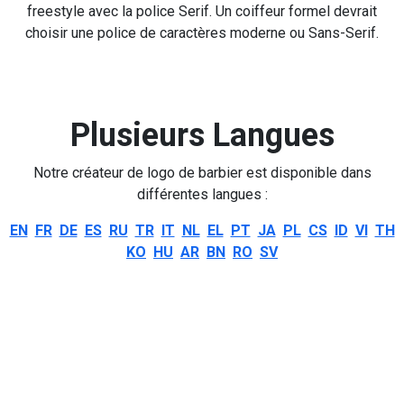
freestyle avec la police Serif. Un coiffeur formel devrait
choisir une police de caractères moderne ou Sans-Serif.
Plusieurs Langues
Notre créateur de logo de barbier est disponible dans
différentes langues :
EN
FR
DE
ES
RU
TR
IT
NL
EL
PT
JA
PL
CS
ID
VI
TH
KO
HU
AR
BN
RO
SV