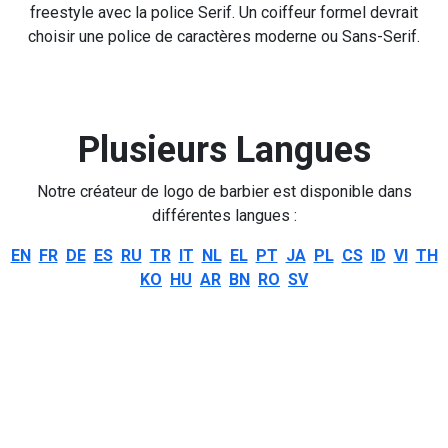
freestyle avec la police Serif. Un coiffeur formel devrait
choisir une police de caractères moderne ou Sans-Serif.
Plusieurs Langues
Notre créateur de logo de barbier est disponible dans
différentes langues :
EN
FR
DE
ES
RU
TR
IT
NL
EL
PT
JA
PL
CS
ID
VI
TH
KO
HU
AR
BN
RO
SV