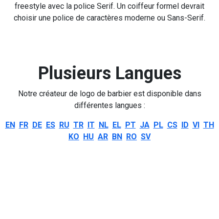
freestyle avec la police Serif. Un coiffeur formel devrait
choisir une police de caractères moderne ou Sans-Serif.
Plusieurs Langues
Notre créateur de logo de barbier est disponible dans
différentes langues :
EN
FR
DE
ES
RU
TR
IT
NL
EL
PT
JA
PL
CS
ID
VI
TH
KO
HU
AR
BN
RO
SV