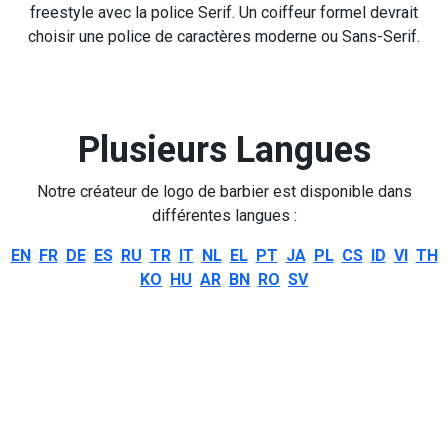
freestyle avec la police Serif. Un coiffeur formel devrait
choisir une police de caractères moderne ou Sans-Serif.
Plusieurs Langues
Notre créateur de logo de barbier est disponible dans
différentes langues :
EN
FR
DE
ES
RU
TR
IT
NL
EL
PT
JA
PL
CS
ID
VI
TH
KO
HU
AR
BN
RO
SV