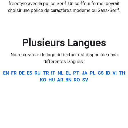
freestyle avec la police Serif. Un coiffeur formel devrait
choisir une police de caractères moderne ou Sans-Serif.
Plusieurs Langues
Notre créateur de logo de barbier est disponible dans
différentes langues :
EN
FR
DE
ES
RU
TR
IT
NL
EL
PT
JA
PL
CS
ID
VI
TH
KO
HU
AR
BN
RO
SV