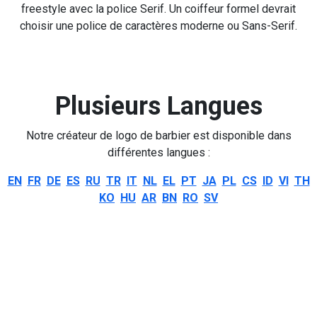
freestyle avec la police Serif. Un coiffeur formel devrait
choisir une police de caractères moderne ou Sans-Serif.
Plusieurs Langues
Notre créateur de logo de barbier est disponible dans
différentes langues :
EN
FR
DE
ES
RU
TR
IT
NL
EL
PT
JA
PL
CS
ID
VI
TH
KO
HU
AR
BN
RO
SV