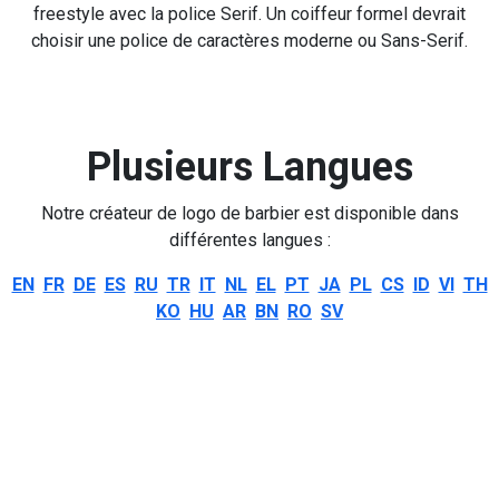
freestyle avec la police Serif. Un coiffeur formel devrait
choisir une police de caractères moderne ou Sans-Serif.
Plusieurs Langues
Notre créateur de logo de barbier est disponible dans
différentes langues :
EN
FR
DE
ES
RU
TR
IT
NL
EL
PT
JA
PL
CS
ID
VI
TH
KO
HU
AR
BN
RO
SV