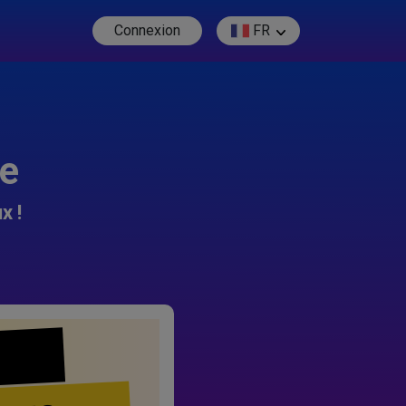
Connexion
FR
re
x !