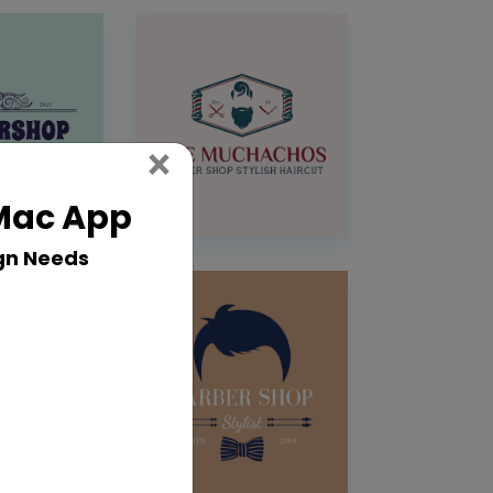
Close
×
 Mac App
gn Needs