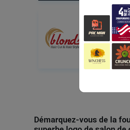
Démarquez-vous de la fou
superbe logo de salon de 