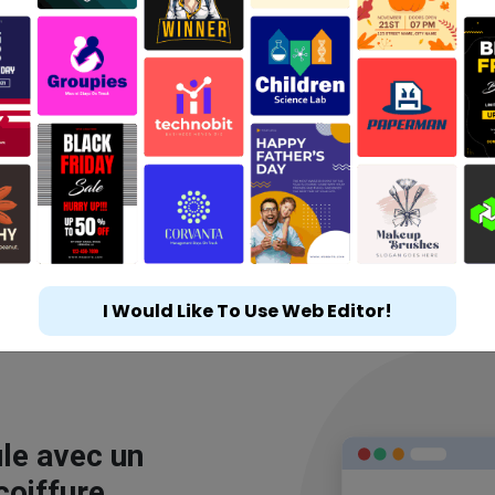
I Would Like To Use Web Editor!
le avec un
coiffure