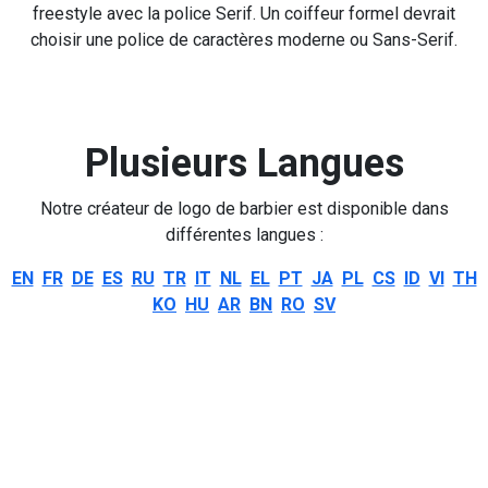
freestyle avec la police Serif. Un coiffeur formel devrait
choisir une police de caractères moderne ou Sans-Serif.
Plusieurs Langues
Notre créateur de logo de barbier est disponible dans
différentes langues :
EN
FR
DE
ES
RU
TR
IT
NL
EL
PT
JA
PL
CS
ID
VI
TH
KO
HU
AR
BN
RO
SV