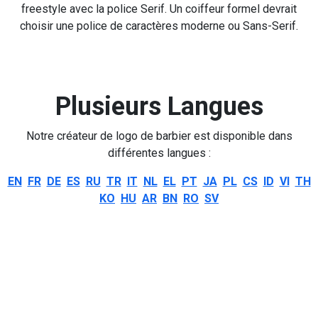
freestyle avec la police Serif. Un coiffeur formel devrait
choisir une police de caractères moderne ou Sans-Serif.
Plusieurs Langues
Notre créateur de logo de barbier est disponible dans
différentes langues :
EN
FR
DE
ES
RU
TR
IT
NL
EL
PT
JA
PL
CS
ID
VI
TH
KO
HU
AR
BN
RO
SV