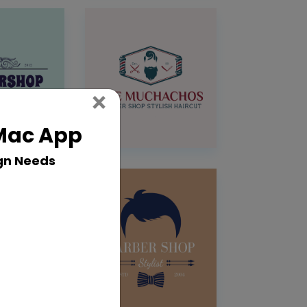
Close
×
 Mac App
gn Needs