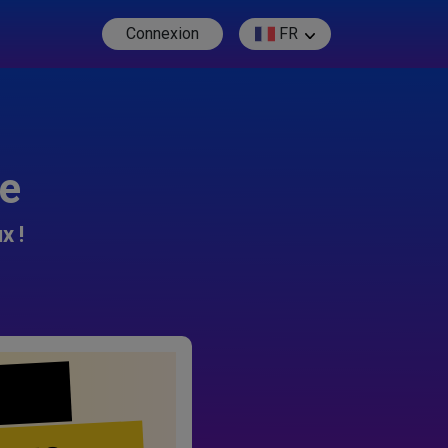
Connexion
FR
re
x !