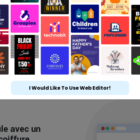
I Would Like To Use Web Editor!
le avec un
coiffure