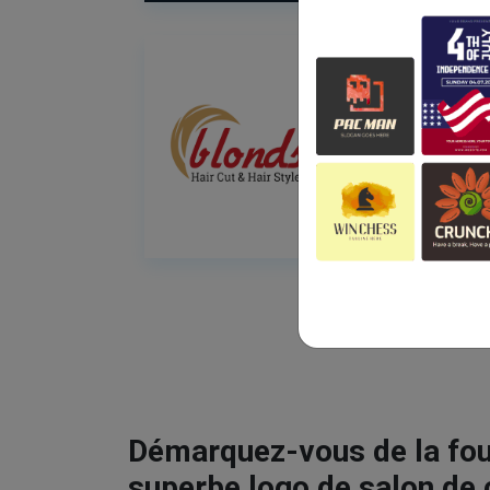
Démarquez-vous de la fou
superbe logo de salon de 