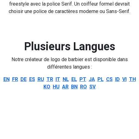
freestyle avec la police Serif. Un coiffeur formel devrait
choisir une police de caractères moderne ou Sans-Serif.
Plusieurs Langues
Notre créateur de logo de barbier est disponible dans
différentes langues :
EN
FR
DE
ES
RU
TR
IT
NL
EL
PT
JA
PL
CS
ID
VI
TH
KO
HU
AR
BN
RO
SV