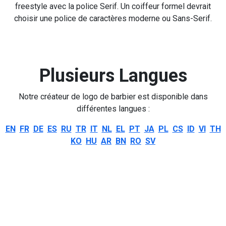
freestyle avec la police Serif. Un coiffeur formel devrait
choisir une police de caractères moderne ou Sans-Serif.
Plusieurs Langues
Notre créateur de logo de barbier est disponible dans
différentes langues :
EN
FR
DE
ES
RU
TR
IT
NL
EL
PT
JA
PL
CS
ID
VI
TH
KO
HU
AR
BN
RO
SV