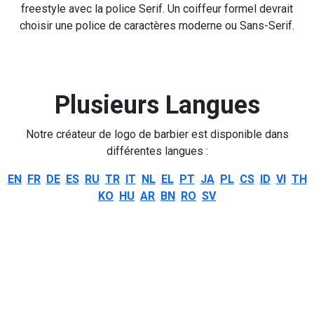
freestyle avec la police Serif. Un coiffeur formel devrait
choisir une police de caractères moderne ou Sans-Serif.
Plusieurs Langues
Notre créateur de logo de barbier est disponible dans
différentes langues :
EN
FR
DE
ES
RU
TR
IT
NL
EL
PT
JA
PL
CS
ID
VI
TH
KO
HU
AR
BN
RO
SV