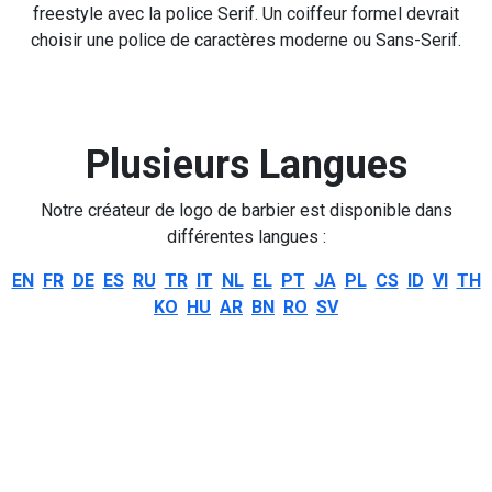
freestyle avec la police Serif. Un coiffeur formel devrait
choisir une police de caractères moderne ou Sans-Serif.
Plusieurs Langues
Notre créateur de logo de barbier est disponible dans
différentes langues :
EN
FR
DE
ES
RU
TR
IT
NL
EL
PT
JA
PL
CS
ID
VI
TH
KO
HU
AR
BN
RO
SV