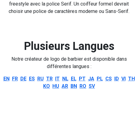
freestyle avec la police Serif. Un coiffeur formel devrait
choisir une police de caractères moderne ou Sans-Serif.
Plusieurs Langues
Notre créateur de logo de barbier est disponible dans
différentes langues :
EN
FR
DE
ES
RU
TR
IT
NL
EL
PT
JA
PL
CS
ID
VI
TH
KO
HU
AR
BN
RO
SV