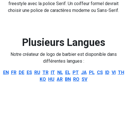
freestyle avec la police Serif. Un coiffeur formel devrait
choisir une police de caractères moderne ou Sans-Serif.
Plusieurs Langues
Notre créateur de logo de barbier est disponible dans
différentes langues :
EN
FR
DE
ES
RU
TR
IT
NL
EL
PT
JA
PL
CS
ID
VI
TH
KO
HU
AR
BN
RO
SV