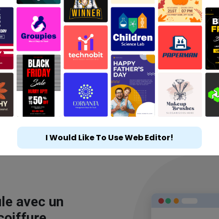
I Would Like To Use Web Editor!
le avec un
coiffure