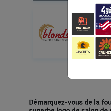
Démarquez-vous de la fou
superbe logo de salon de 