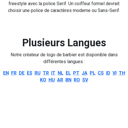
freestyle avec la police Serif. Un coiffeur formel devrait
choisir une police de caractères moderne ou Sans-Serif.
Plusieurs Langues
Notre créateur de logo de barbier est disponible dans
différentes langues :
EN
FR
DE
ES
RU
TR
IT
NL
EL
PT
JA
PL
CS
ID
VI
TH
KO
HU
AR
BN
RO
SV