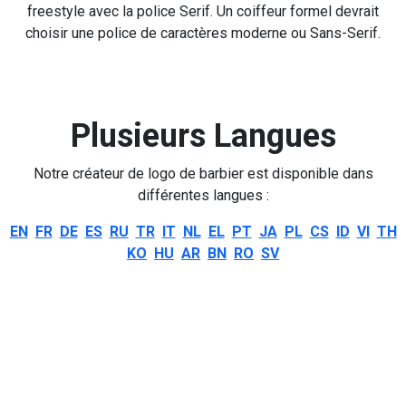
freestyle avec la police Serif. Un coiffeur formel devrait
choisir une police de caractères moderne ou Sans-Serif.
Plusieurs Langues
Notre créateur de logo de barbier est disponible dans
différentes langues :
EN
FR
DE
ES
RU
TR
IT
NL
EL
PT
JA
PL
CS
ID
VI
TH
KO
HU
AR
BN
RO
SV