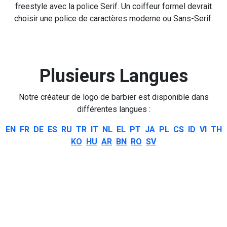
freestyle avec la police Serif. Un coiffeur formel devrait
choisir une police de caractères moderne ou Sans-Serif.
Plusieurs Langues
Notre créateur de logo de barbier est disponible dans
différentes langues :
EN
FR
DE
ES
RU
TR
IT
NL
EL
PT
JA
PL
CS
ID
VI
TH
KO
HU
AR
BN
RO
SV