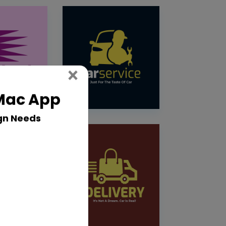
Close
×
 Mac App
gn Needs