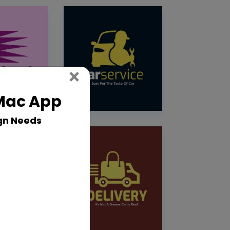
Close
×
 Mac App
gn Needs