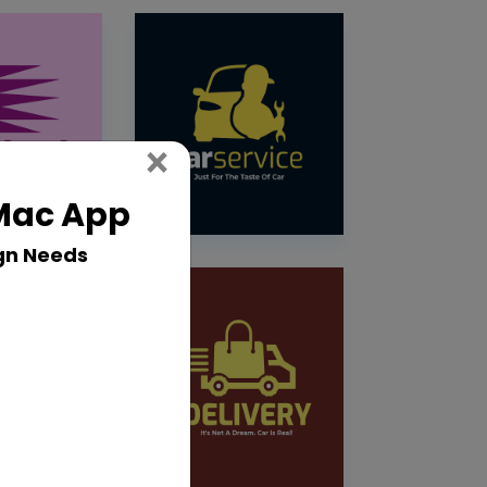
Close
×
 Mac App
gn Needs