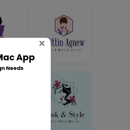
Close
×
 Mac App
gn Needs