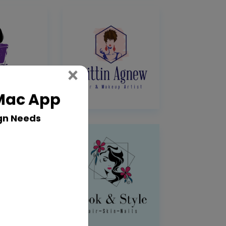
Close
×
 Mac App
gn Needs