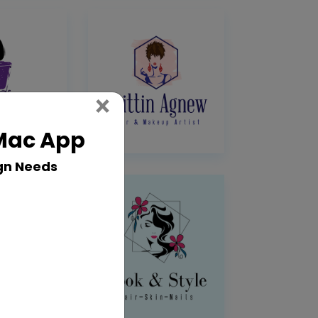
Close
×
 Mac App
gn Needs