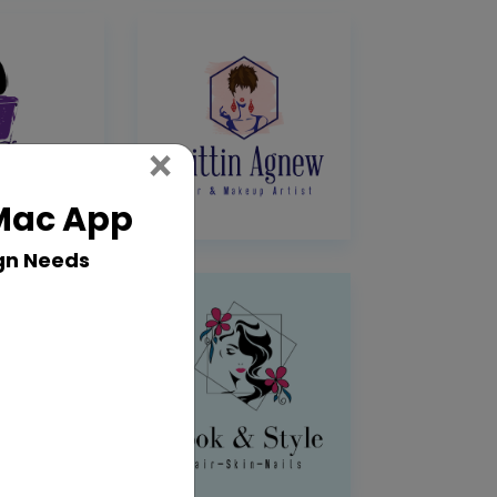
Close
×
 Mac App
gn Needs