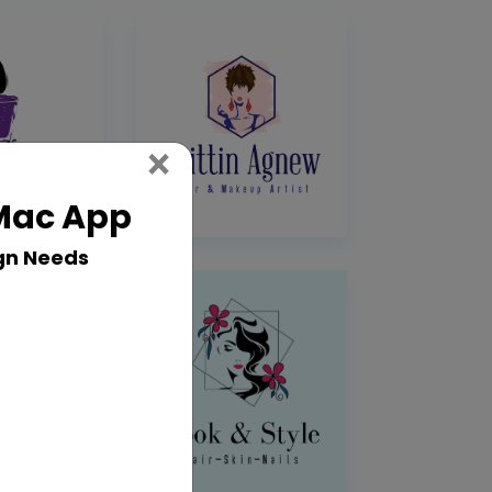
Close
×
 Mac App
gn Needs