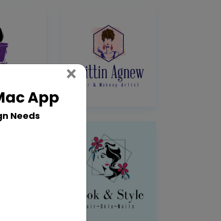
Close
×
 Mac App
gn Needs